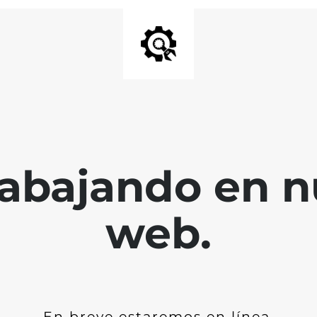
abajando en nu
web.
En breve estaremos en línea.