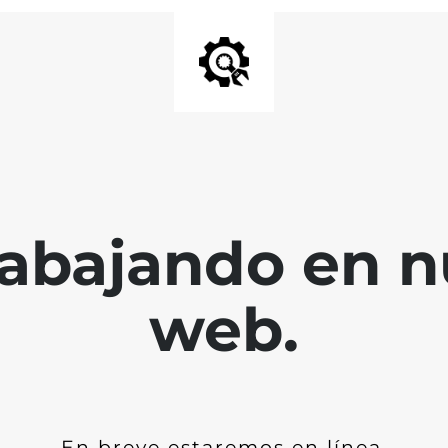
abajando en nu
web.
En breve estaremos en línea.