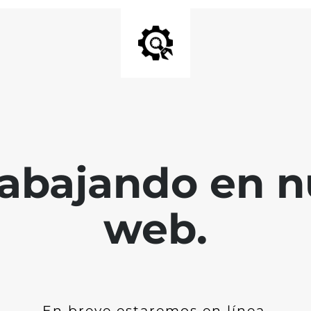
abajando en nu
web.
En breve estaremos en línea.